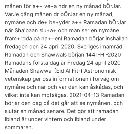
månen för a++ ve+a ndr en ny månad bÖrJar.
VarJe gång månen dr bÖrJar en ny månad,
nymåne och de+ be+yder a++ Ramadan bÖrJar
när Sha'baan slu+a+ och man ser en nymåne
fram+rdda på na++enl Ramadan börjar inshallah
fredagen den 24 april 2020. Sveriges imamråd
Ramadan och Shawwals början 1441-H -2020
Ramadans första dag är Fredag 24 april 2020
Månaden Shawwal (Eid Al Fitr) Astronomisk
vetenskap ger oss informationen i förväg om
nymåne och när och var den kan åskådas, och
vilket inte kan motsägas. 2021-04-13 Ramadan
börjar den dag då det går att se nymånen, och
slutar en månad senare. Det gör att ramadan
ibland är under vintern och ibland under
sommaren.