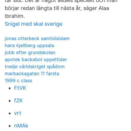
tar slut. Det är något alldels speciellt och man
börjar redan längta till nästa år, säger Alaa
Ibrahim.
Snigel med skal sverige
jonas otterbeck samtidsislam
hans kjellberg uppsala
jobb efter grundskolan
apotek backebol oppettider
tredje världskriget spådom
marbackagatan 11 farsta
1999 c class
FtVK
fZK
vrt
nMAk